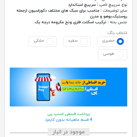
نوع سرپیچ لامپ :
سرپیچ استاندارد
سایر توضیحات :
مناسب برای سبک های مختلف دکوراسیون ازجمله
روستیک،بوهو و مدرن
جنس بدنه :
ترکیب اسکلت فلزی ونخ مکرومه درجه یک
انتخاب رنگ:
حصیری
سفید
مشکی
طوسی
پرداخت قسطی اسنپ پی
4 قسط ماهیانه بدون کارمزد
موجود در انبار