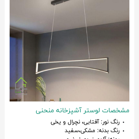
مشخصات لوستر آشپزخانه منحنی
رنگ نور: آفتابی، نچرال و یخی
رنگ بدنه: مشکی،سفید