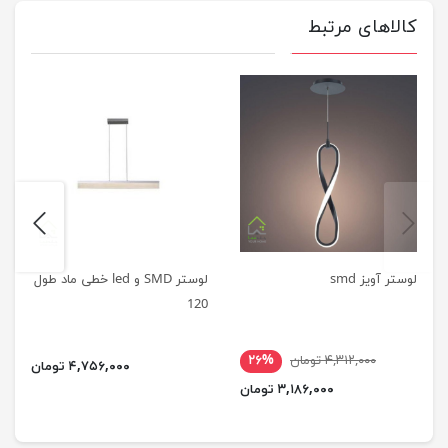
کالاهای مرتبط
next
previus
لوستر آویز smd
لوستر SMD و led خطی ماد طول
120
۴,۳۱۲,۰۰۰ تومان
۲۶%
۴,۷۵۶,۰۰۰ تومان
۳,۱۸۶,۰۰۰ تومان