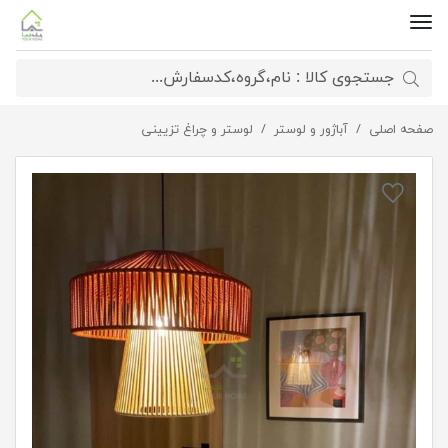
صفحه اصلی
لوستر خاص مکرومه
آباژور و لوستر
لوستر و چراغ تزیینی