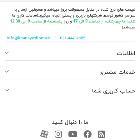
قیمت های درج شده در مقابل محصولات بروز میباشد و همچنین ارسال به
سراسر کشور توسط شرکتهای باربری و پستی انجام میگیرد.(ساعات کاری ما
شنبه تا چهارشنبه از ساعت 9 الی 17
و روز
پنجشنبه از ساعت 9 الی 12:30
میباشد)
info@khaneyeshoma.ir
¦
021-44432685
اطلاعات
خدمات مشتری
حساب کاربری شما
ما را دنبال کنید
RSS
فیسبوک
یوتیوب
کانال آپارات
کانال آپارات