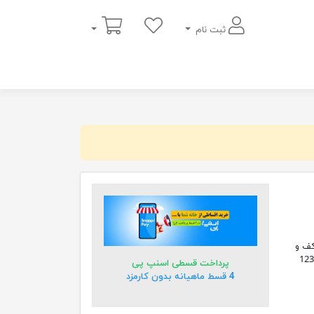
سبد خرید
ثبت نام
کف و
ت بصورت ورقی با دانسیته30Kgr / m3. با قابلیت تنظیم ارتفاع 113 تا 123
پرداخت قسطی اسنپ پی
4 قسط ماهیانه بدون کارمزد