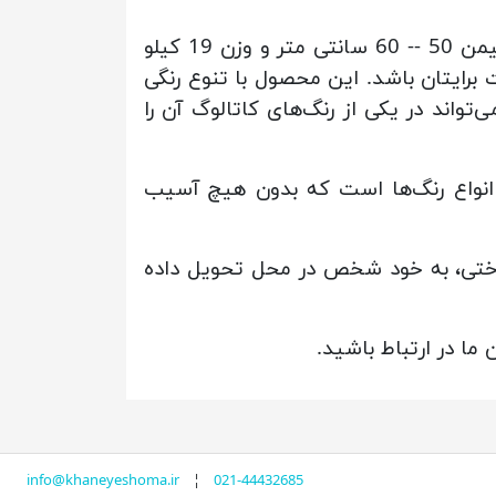
ارتفاع محصول 113 الی 123 سانتی‌متر، عرض 60 سانتی‌متر، عمق 72 سانتی‌متر، ارتفاع کف تا نشیمن 50 -- 60 سانتی متر و وزن 19 کیلو
ت و راحت برایتان باشد. این محصول با تنوع رنگی
واند در یکی از رنگ‌های کاتالوگ آن را
 انواع رنگ‌ها است که بدون هیچ آسیب
از انجام پرداختی، به خود شخص در محل تحویل داده
ما در ارتباط باشید.
info@khaneyeshoma.ir
¦
021-44432685