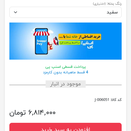
رنگ بدنه:
(اختیاری)
پرداخت قسطی اسنپ پی
4 قسط ماهیانه بدون کارمزد
موجود در انبار
کد کالا:
J-006051
۶,۸۱۴,۰۰۰ تومان
افزودن به سبد خرید