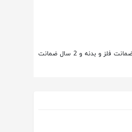
و دو رنگ مشکی و نقره ای می باشد. لازم به ذکر است این ساعت زیبا دارای 10سال ضمانت فلز و بدنه و 2 سال ضمانت