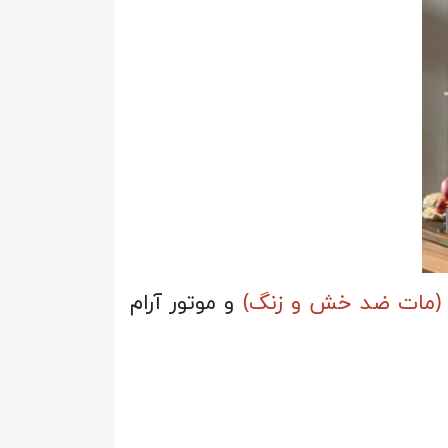
ک (مات ضد خش و زنگ)
و موتور آرام