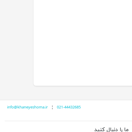
info@khaneyeshoma.ir
¦
021-44432685
ما را دنبال کنید