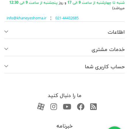
شنبه تا چهارشنبه از ساعت 9 الی 17
و روز
پنجشنبه از ساعت 9 الی 12:30
میباشد)
info@khaneyeshoma.ir
¦
021-44432685
اطلاعات
خدمات مشتری
حساب کاربری شما
ما را دنبال کنید
RSS
فیسبوک
یوتیوب
کانال آپارات
کانال آپارات
خبرنامه