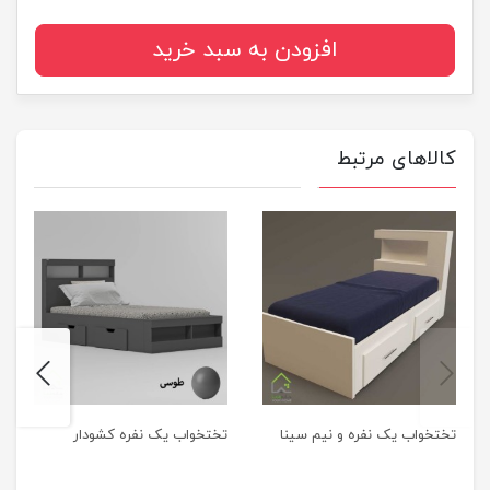
افزودن به سبد خرید
کالاهای مرتبط
next
previus
تختخواب یک نفره و نیم سینا
تختخواب یک نفره کشودار