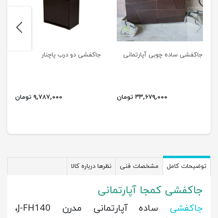
next
previus
جاکفشی ساده چوبی آپارتمانی
جاکفشی دو درب پاچنار
۳۳,۶۷۹,۰۰۰ تومان
۹,۷۸۷,۰۰۰ تومان
توضیحات کامل
مشخصات فنی
نظرها درباره کالا
جاکفشی کمجا آپارتمانی
جاکفشی
ساده آپارتمانی مدرن J-FH140،