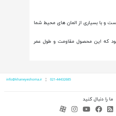
است و با بسیاری از المان های محیط شما
 استفاده شده است موجب می شود که این محصول مقاومت و طول عمر
info@khaneyeshoma.ir
¦
021-44432685
ما را دنبال کنید
RSS
فیسبوک
یوتیوب
کانال آپارات
کانال آپارات