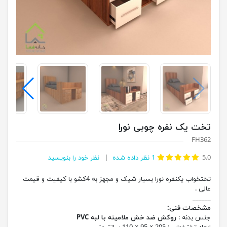
تخت یک نفره چوبی نورا
FH362
5.0
1
نظر داده شده
نظر خود را بنویسید
تختخواب یکنفره نورا بسیار شیک و مجهز به 4کشو با کیفیت و قیمت
عالی .
______
مشخصات فنی:
جنس بدنه :
روکش ضد خش ملامینه با لبه PVC