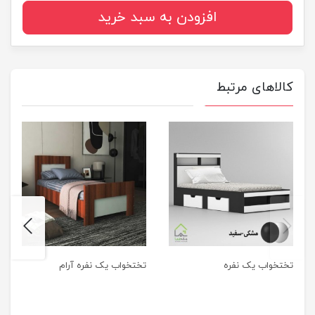
افزودن به سبد خرید
کالاهای مرتبط
next
previus
تختخواب یک نفره
تختخواب یک نفره آرام