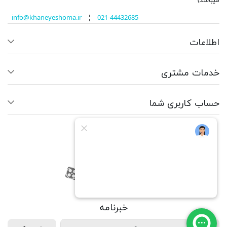
میباشد)
info@khaneyeshoma.ir
¦
021-44432685
اطلاعات
خدمات مشتری
حساب کاربری شما
ما را دنبال کنید
RSS
فیسبوک
یوتیوب
کانال آپارات
کانال آپارات
خبرنامه