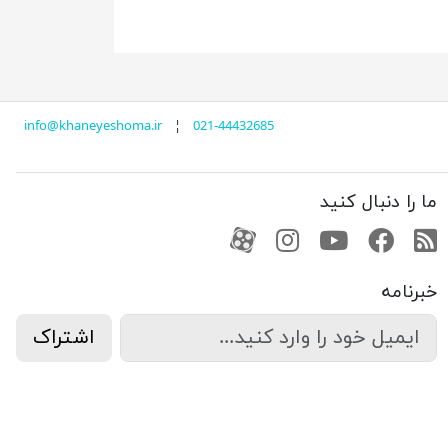
info@khaneyeshoma.ir
¦
021-44432685
ما را دنبال کنید
RSS
فیسبوک
یوتیوب
کانال آپارات
کانال آپارات
خبرنامه
اشتراک