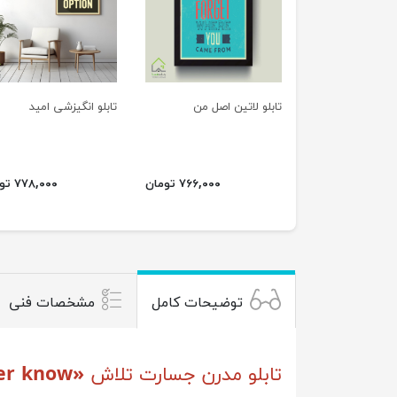
تابلو لاتین اصل من
تابلو انگیزشی امید
۷۶۶,۰۰۰ تومان
۷۷۸,۰۰۰ تومان
توضیحات کامل
مشخصات فنی
تابلو مدرن جسارت تلاش
«If you never try, you’ll never know »