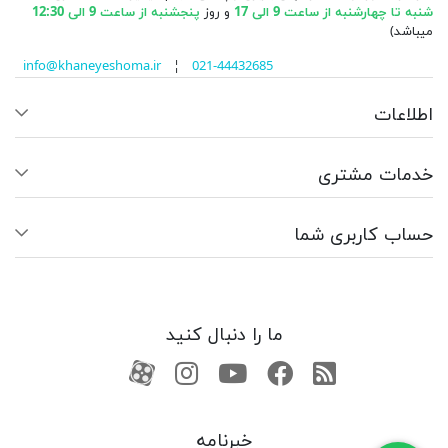
شنبه تا چهارشنبه از ساعت 9 الی 17
و روز
پنجشنبه از ساعت 9 الی 12:30
میباشد)
info@khaneyeshoma.ir
¦
021-44432685
اطلاعات
خدمات مشتری
حساب کاربری شما
ما را دنبال کنید
RSS
فیسبوک
یوتیوب
کانال آپارات
کانال آپارات
خبرنامه