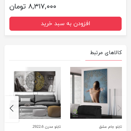
۸,۳۱۷,۰۰۰ تومان
افزودن به سبد خرید
کالاهای مرتبط
next
previus
تابلو جام عشق
تابلو مدرن 2922.6