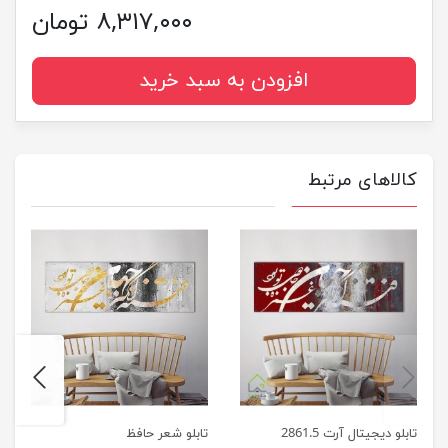
۸,۳۱۷,۰۰۰ تومان
افزودن به سبد خرید
کالاهای مرتبط
next
previus
تابلو دیجیتال آرت 2861.5
تابلو شعر حافظ