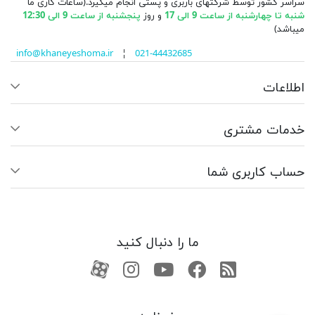
سراسر کشور توسط شرکتهای باربری و پستی انجام میگیرد.(ساعات کاری ما
شنبه تا چهارشنبه از ساعت 9 الی 17
و روز
پنجشنبه از ساعت 9 الی 12:30
میباشد)
info@khaneyeshoma.ir
¦
021-44432685
اطلاعات
خدمات مشتری
حساب کاربری شما
ما را دنبال کنید
RSS
فیسبوک
یوتیوب
کانال آپارات
کانال آپارات