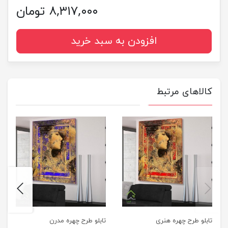
۸,۳۱۷,۰۰۰ تومان
افزودن به سبد خرید
کالاهای مرتبط
next
previus
تابلو طرح چهره هنری
تابلو طرح چهره مدرن