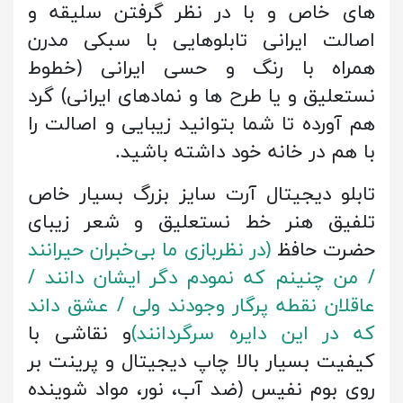
های خاص و با در نظر گرفتن سلیقه و
اصالت ایرانی تابلوهایی با سبکی مدرن
همراه با رنگ و حسی ایرانی (خطوط
نستعلیق و یا طرح ها و نمادهای ایرانی) گرد
هم آورده تا شما بتوانید زیبایی و اصالت را
با هم در خانه خود داشته باشید.
تابلو دیجیتال آرت سایز بزرگ بسیار خاص
تلفیق هنر خط نستعلیق و شعر زیبای
حضرت حافظ
(در نظربازی ما بی‌خبران حیرانند
/ من چنینم که نمودم دگر ایشان دانند /
عاقلان نقطه پرگار وجودند ولی / عشق داند
که در این دایره سرگردانند
)
و نقاشی با
کیفیت بسیار بالا چاپ دیجیتال و پرینت بر
روی بوم نفیس (ضد آب، نور، مواد شوینده