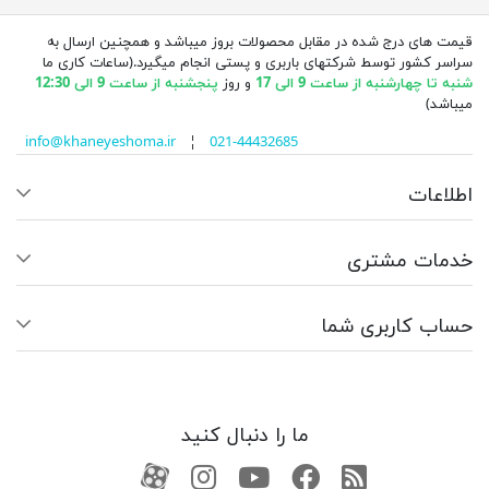
قیمت های درج شده در مقابل محصولات بروز میباشد و همچنین ارسال به
سراسر کشور توسط شرکتهای باربری و پستی انجام میگیرد.(ساعات کاری ما
شنبه تا چهارشنبه از ساعت 9 الی 17
و روز
پنجشنبه از ساعت 9 الی 12:30
میباشد)
info@khaneyeshoma.ir
¦
021-44432685
اطلاعات
خدمات مشتری
حساب کاربری شما
ما را دنبال کنید
RSS
فیسبوک
یوتیوب
کانال آپارات
کانال آپارات