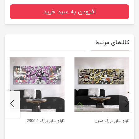
افزودن به سبد خرید
کالاهای مرتبط
next
previus
تابلو سایز بزرگ مدرن
تابلو سایز بزرگ 2306.4