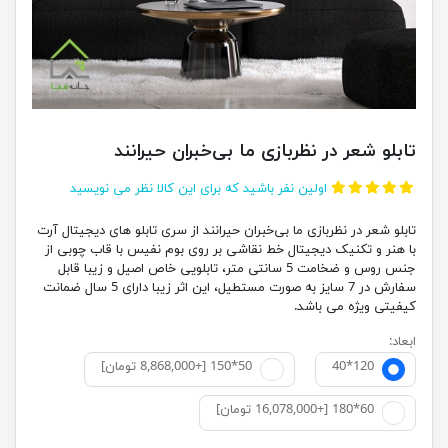
تابلو شعر در نظربازی ما بی‌خبران حیرانند
اولین نفر باشید که برای این کالا نظر می نویسید
تابلو شعر در نظربازی ما بی‌خبران حیرانند از سری تابلو های دیجیتال آرت
با هنر و تکنیک دیجیتال خط نقاشی بر روی بوم نفیس با قاب چوبی از
جنس روس و ضخامت 5 سانتی متر، تابلویی خاص اصیل و زیبا قابل
سفارش در 7 سایز به صورت مستطیل، این اثر زیبا دارای 5 سال ضمانت
کیفیتی ویژه می باشد.
ابعاد:
40*120
50*150 [+8,868,000 تومان]
60*180 [+16,078,000 تومان]