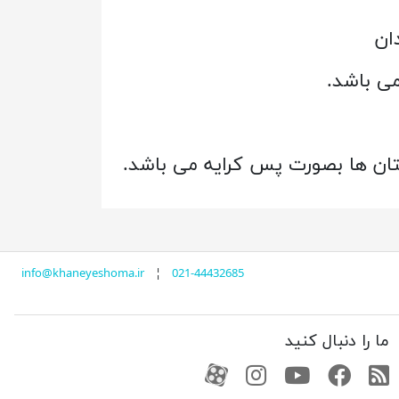
دان
تان ها بصورت پس کرایه می باشد.
info@khaneyeshoma.ir
¦
021-44432685
ما را دنبال کنید
RSS
فیسبوک
یوتیوب
کانال آپارات
کانال آپارات