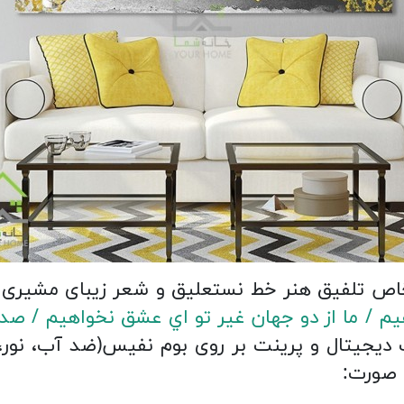
اص تلفیق هنر خط نستعلیق و شعر زیبای مشیری 
م / ما از دو جهان غير تو اي عشق نخواهيم / صد ش