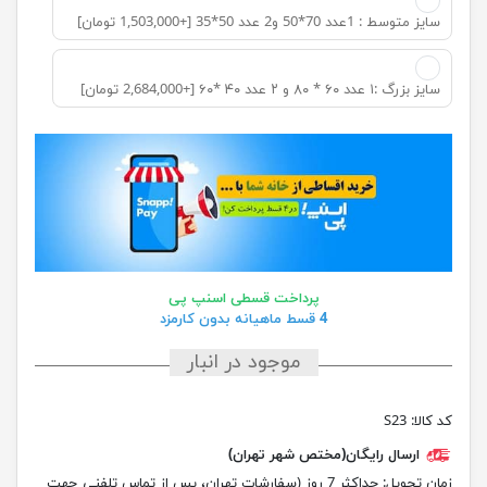
سایز متوسط : 1عدد 70*50 و2 عدد 50*35 [+1,503,000 تومان]
سایز بزرگ :۱ عدد ۶۰ * ۸۰ و ۲ عدد ۴۰ *۶۰ [+2,684,000 تومان]
پرداخت قسطی اسنپ پی
4 قسط ماهیانه بدون کارمزد
موجود در انبار
کد کالا:
S23
ارسال رایگان(مختص شهر تهران)
زمان تحویل:
حداکثر 7 روز (سفارشات تهران، پس از تماس تلفنی جهت