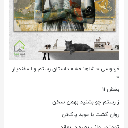
فردوسی » شاهنامه » داستان رستم و اسفندیار
»
بخش ۱۱
ز رستم چو بشنید بهمن سخن
روان گشت با موبد پاک‌تن
تهمتن زمانی به ره در بماند