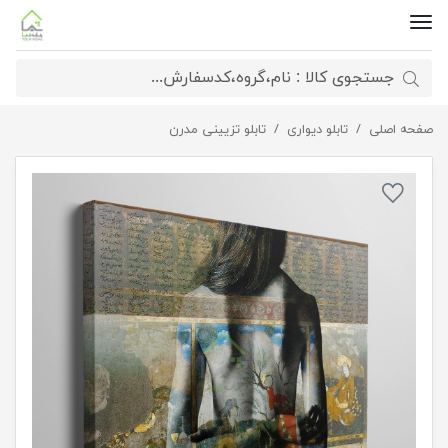
صفحه اصلی
تابلو دیواری
تابلو تزیینی مدرن
تابلو بوم نقاشیخط شعر تابلو از فردوسی » شاهنامه » داستان رستم و
اسفندیار »