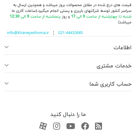
قیمت های درج شده در مقابل محصولات بروز میباشد و همچنین ارسال به
سراسر کشور توسط شرکتهای باربری و پستی انجام میگیرد.(ساعات کاری ما
شنبه تا چهارشنبه از ساعت 9 الی 17
و روز
پنجشنبه از ساعت 9 الی 12:30
میباشد)
info@khaneyeshoma.ir
¦
021-44432685
اطلاعات
خدمات مشتری
حساب کاربری شما
ما را دنبال کنید
RSS
فیسبوک
یوتیوب
کانال آپارات
کانال آپارات