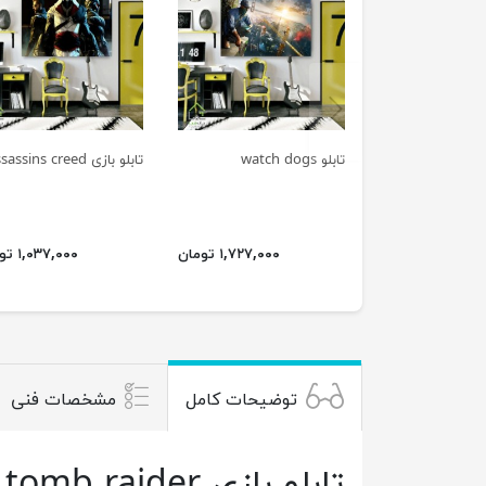
previus
تابلو watch dogs
تابلو بازی assassins creed
۱,۷۲۷,۰۰۰ تومان
۱,۰۳۷,۰۰۰ تومان
توضیحات کامل
مشخصات فنی
تابلو بازی tomb raider