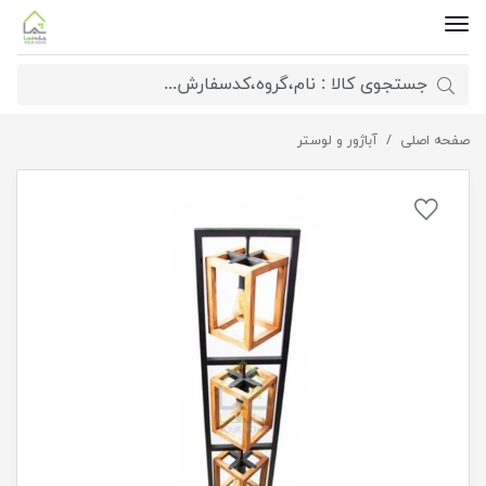
صفحه اصلی
آباژور کنار سالنی مکعبی
آباژور و لوستر